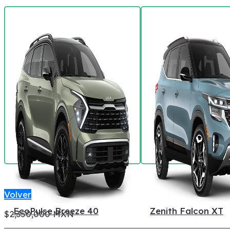
Volver
EcoPulse Breeze 40
Zenith Falcon XT
$2,350,000 MXN