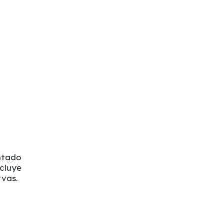
ntado
cluye
rvas.